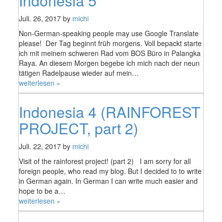
Indonesia 5
Juli. 26, 2017 by
michi
Non-German-speaking people may use Google Translate
please! Der Tag beginnt früh morgens. Voll bepackt starte
ich mit meinem schweren Rad vom BOS Büro in Palangka
Raya. An diesem Morgen begebe ich mich nach der neun
tätigen Radelpause wieder auf mein…
„Indonesia
weiterlesen »
5“
Indonesia 4 (RAINFOREST
PROJECT, part 2)
Juli. 22, 2017 by
michi
Visit of the rainforest project! (part 2) I am sorry for all
foreign people, who read my blog. But I decided to to write
in German again. In German I can write much easier and
hope to be a…
„Indonesia
weiterlesen »
4
(RAINFOREST