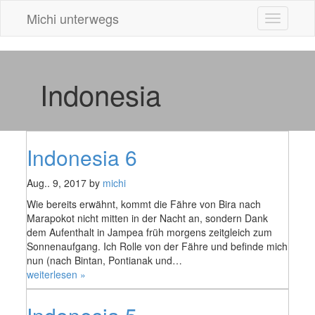
Michi unterwegs
Toggle
navigatio
Indonesia
Indonesia 6
Aug.. 9, 2017 by
michi
Wie bereits erwähnt, kommt die Fähre von Bira nach
Marapokot nicht mitten in der Nacht an, sondern Dank
dem Aufenthalt in Jampea früh morgens zeitgleich zum
Sonnenaufgang. Ich Rolle von der Fähre und befinde mich
nun (nach Bintan, Pontianak und…
„Indonesia
weiterlesen »
6“