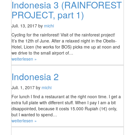
Indonesia 3 (RAINFOREST
PROJECT,
part
PROJECT, part 1)
2)“
Juli. 13, 2017 by
michi
Cycling for the rainforest! Visit of the rainforest project!
It’s the 12th of June. After a relaxed night in the Obelix-
Hotel, Licen (he works for BOS) picks me up at noon and
we drive to the small airport of…
„Indonesia
weiterlesen »
3
(RAINFOREST
Indonesia 2
PROJECT,
part
Juli. 1, 2017 by
michi
1)“
For lunch I find a restaurant at the right noon time. I get a
extra full plate with different stuff. When I pay I am a bit
disappointed, because it costs 15.000 Rupiah (1€) only,
but I wanted to spend…
„Indonesia
weiterlesen »
2“