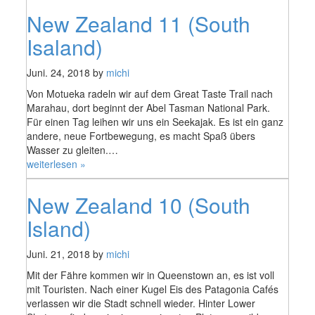
12
New Zealand 11 (South
(Christchurch)“
Isaland)
Juni. 24, 2018 by
michi
Von Motueka radeln wir auf dem Great Taste Trail nach
Marahau, dort beginnt der Abel Tasman National Park.
Für einen Tag leihen wir uns ein Seekajak. Es ist ein ganz
andere, neue Fortbewegung, es macht Spaß übers
Wasser zu gleiten.…
„New
weiterlesen »
Zealand
11
New Zealand 10 (South
(South
Isaland)“
Island)
Juni. 21, 2018 by
michi
Mit der Fähre kommen wir in Queenstown an, es ist voll
mit Touristen. Nach einer Kugel Eis des Patagonia Cafés
verlassen wir die Stadt schnell wieder. Hinter Lower