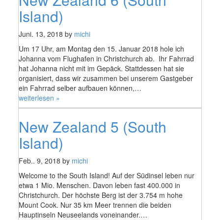
(South
Island)“
Island)
Juni. 13, 2018 by
michi
Um 17 Uhr, am Montag den 15. Januar 2018 hole ich
Johanna vom Flughafen in Christchurch ab. Ihr Fahrrad
hat Johanna nicht mit im Gepäck. Stattdessen hat sie
organisiert, dass wir zusammen bei unserem Gastgeber
ein Fahrrad selber aufbauen können,…
„New
weiterlesen »
Zealand
6
New Zealand 5 (South
(South
Island)“
Island)
Feb.. 9, 2018 by
michi
Welcome to the South Island! Auf der Südinsel leben nur
etwa 1 Mio. Menschen. Davon leben fast 400.000 in
Christchurch. Der höchste Berg ist der 3.754 m hohe
Mount Cook. Nur 35 km Meer trennen die beiden
Hauptinseln Neuseelands voneinander.…