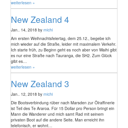
„New
weiterlesen »
Zealand
5
New Zealand 4
(South
Island)“
Jan.. 14, 2018 by
michi
Am ersten Weihnachtsfeiertag, dem 25.12., begebe ich
mich wieder auf die Straße, leider mit maximalem Verkehr.
Ich starte früh, zu Beginn geht es noch aber von Waihi gibt
es nur eine Straße nach Tauranga, die SH2. Zum Glück
gibt es…
„New
weiterlesen »
Zealand
4“
New Zealand 3
Jan.. 12, 2018 by
michi
Die Bootsverbindung rüber nach Marsden zur Ölraffinerie
ist Teil des Te Araroa. Für 15 Dollar pro Person bringt ein
Mann die Wanderer und mich samt Rad mit seinem
privaten Boot auf die andere Seite. Man erreicht ihn
telefonisch, er wohnt…