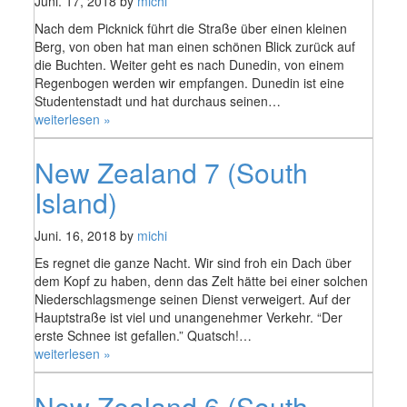
Juni. 17, 2018 by
michi
Nach dem Picknick führt die Straße über einen kleinen
Berg, von oben hat man einen schönen Blick zurück auf
die Buchten. Weiter geht es nach Dunedin, von einem
Regenbogen werden wir empfangen. Dunedin ist eine
Studentenstadt und hat durchaus seinen…
„New
weiterlesen »
Zealand
8
New Zealand 7 (South
(South
Island)“
Island)
Juni. 16, 2018 by
michi
Es regnet die ganze Nacht. Wir sind froh ein Dach über
dem Kopf zu haben, denn das Zelt hätte bei einer solchen
Niederschlagsmenge seinen Dienst verweigert. Auf der
Hauptstraße ist viel und unangenehmer Verkehr. “Der
erste Schnee ist gefallen.” Quatsch!…
„New
weiterlesen »
Zealand
7
New Zealand 6 (South