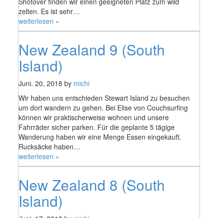
Shotover finden wir einen geeigneten Platz zum wild
zelten. Es ist sehr…
„New
weiterlesen »
Zealand
10
New Zealand 9 (South
(South
Island)“
Island)
Juni. 20, 2018 by
michi
Wir haben uns entschieden Stewart Island zu besuchen
um dort wandern zu gehen. Bei Elise von Couchsurfing
können wir praktischerweise wohnen und unsere
Fahrräder sicher parken. Für die geplante 5 tägige
Wanderung haben wir eine Menge Essen eingekauft.
Rucksäcke haben…
„New
weiterlesen »
Zealand
9
New Zealand 8 (South
(South
Island)“
Island)