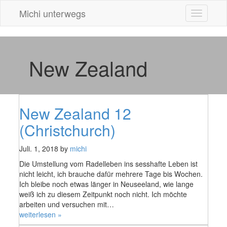
Michi unterwegs
Toggle
navigatio
New Zealand
New Zealand 12
(Christchurch)
Juli. 1, 2018 by
michi
Die Umstellung vom Radelleben ins sesshafte Leben ist
nicht leicht, ich brauche dafür mehrere Tage bis Wochen.
Ich bleibe noch etwas länger in Neuseeland, wie lange
weiß ich zu diesem Zeitpunkt noch nicht. Ich möchte
arbeiten und versuchen mit…
„New
weiterlesen »
Zealand